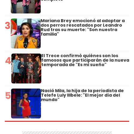
Mariana Brey emocionó al adoptar a
3
dos perros rescatados por Leandro
Rud tras su muerte: "Son nuestra
familia"
El Trece confirmó quiénes son los
4
famosos que participarán de la nueva
temporada de "Es mi sueño"
Nació Mila, la hija de la periodista de
5
Telefe Luly Illbele: "El mejor día del
mundo"