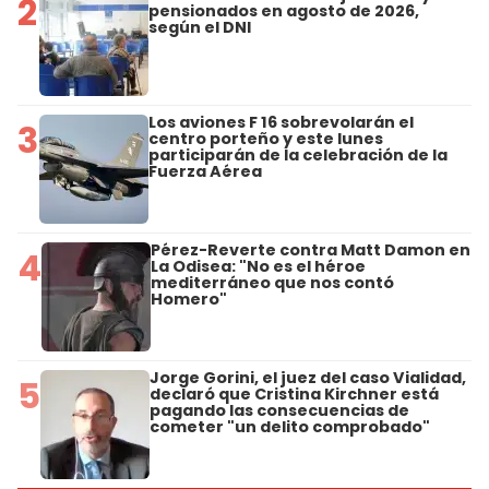
2
pensionados en agosto de 2026,
según el DNI
Los aviones F 16 sobrevolarán el
3
centro porteño y este lunes
participarán de la celebración de la
Fuerza Aérea
Pérez-Reverte contra Matt Damon en
4
La Odisea: "No es el héroe
mediterráneo que nos contó
Homero"
Jorge Gorini, el juez del caso Vialidad,
5
declaró que Cristina Kirchner está
pagando las consecuencias de
cometer "un delito comprobado"