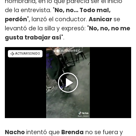
nombrarla, en lo que parecía ser el inicio
de la entrevista. "
No, no... Todo mal,
perdón
", lanzó el conductor.
Asnicar
se
levantó de la silla y expresó: "
No, no, no me
gusta trabajar así
".
Nacho
intentó que
Brenda
no se fuera y