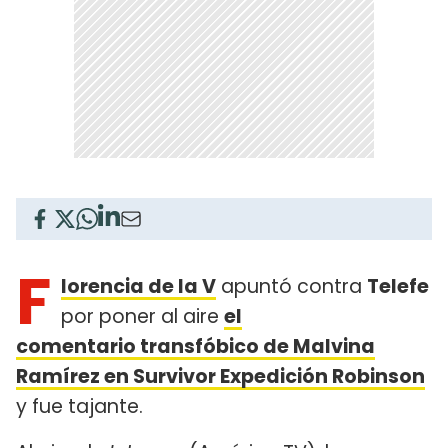
F
lorencia de la V
apuntó contra
Telefe
por poner al aire
el
comentario transfóbico de Malvina
Ramírez en Survivor Expedición Robinson
y fue tajante.