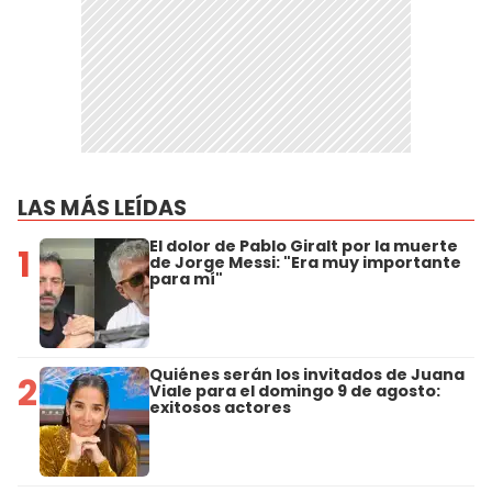
LAS MÁS LEÍDAS
El dolor de Pablo Giralt por la muerte
1
de Jorge Messi: "Era muy importante
para mí"
Quiénes serán los invitados de Juana
2
Viale para el domingo 9 de agosto:
exitosos actores