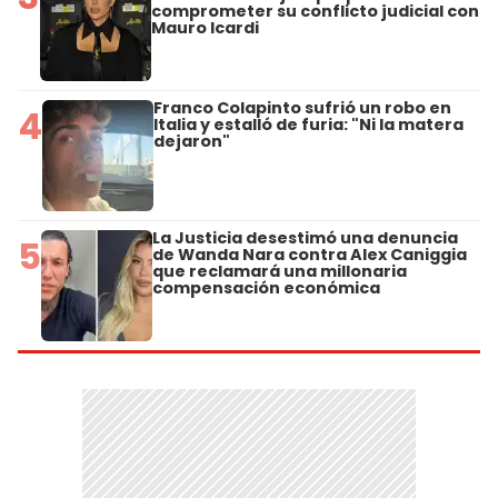
comprometer su conflicto judicial con
Mauro Icardi
Franco Colapinto sufrió un robo en
4
Italia y estalló de furia: "Ni la matera
dejaron"
La Justicia desestimó una denuncia
5
de Wanda Nara contra Alex Caniggia
que reclamará una millonaria
compensación económica