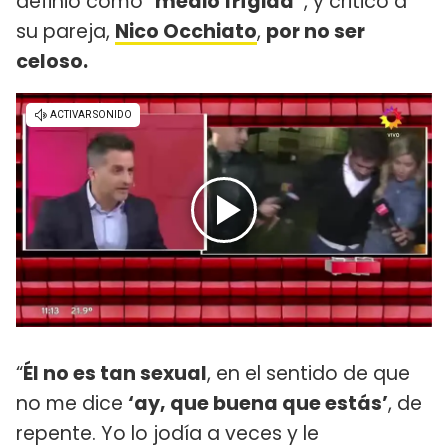
definió como “
medio frígida”
, y criticó a
su pareja,
Nico Occhiato
,
por no ser
celoso.
“
Él no es tan sexual
, en el sentido de que
no me dice
‘ay, que buena que estás’
, de
repente. Yo lo jodía a veces y le