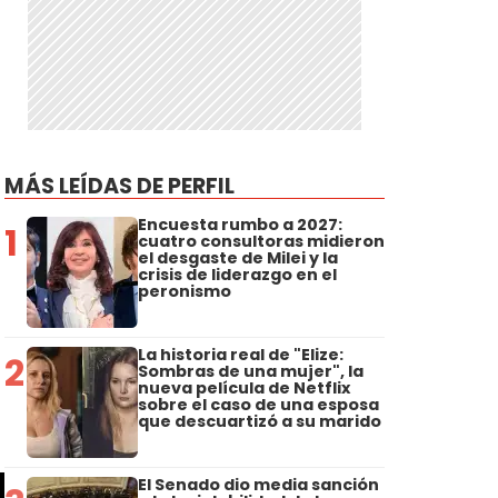
MÁS LEÍDAS DE PERFIL
Encuesta rumbo a 2027:
1
cuatro consultoras midieron
el desgaste de Milei y la
crisis de liderazgo en el
peronismo
La historia real de "Elize:
2
Sombras de una mujer", la
nueva película de Netflix
a
sobre el caso de una esposa
que descuartizó a su marido
El Senado dio media sanción