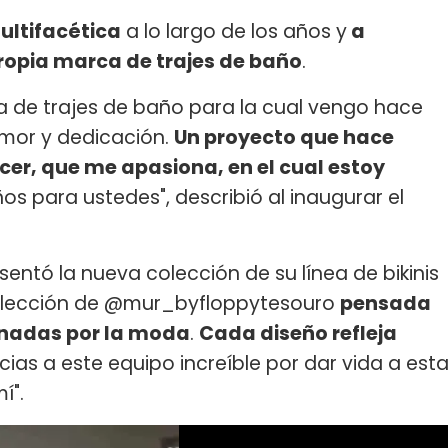
ltifacética
a lo largo de los años y
a
ropia marca de trajes de baño
.
a de trajes de baño para la cual vengo hace
mor y dedicación.
Un proyecto que hace
r, que me apasiona, en el cual estoy
s para ustedes", describió al inaugurar el
sentó la nueva colección de su línea de bikinis
 colección de @mur_byfloppytesouro
pensada
onadas por la moda
.
Cada diseño refleja
acias a este equipo increíble por dar vida a est
í".