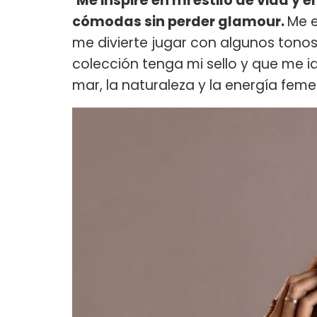
"
Me inspiré en mi estilo de vida y 
cómodas sin perder glamour.
Me e
me divierte jugar con algunos tono
colección tenga mi sello y que me id
mar, la naturaleza y la energía feme