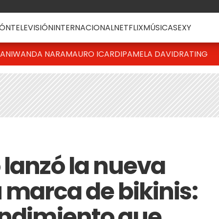
ÓN
TELEVISIÓN
INTERNACIONAL
NETFLIX
MÚSICA
SEXY
IANI
WANDA NARA
MAURO ICARDI
PAMELA DAVID
RATING
 lanzó la nueva
 marca de bikinis:
endimiento que