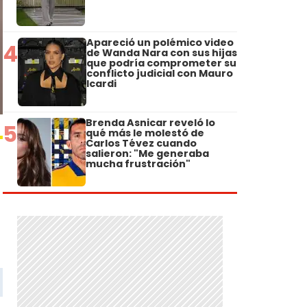
Apareció un polémico video
4
de Wanda Nara con sus hijas
que podría comprometer su
conflicto judicial con Mauro
Icardi
Brenda Asnicar reveló lo
5
qué más le molestó de
Carlos Tévez cuando
salieron: "Me generaba
mucha frustración"