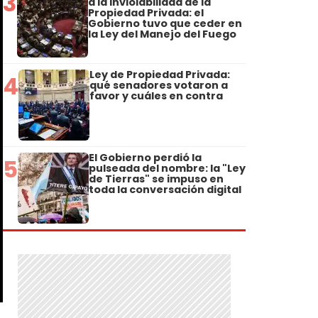
3
a la Inviolabilidad de la
Propiedad Privada: el
Gobierno tuvo que ceder en
la Ley del Manejo del Fuego
Ley de Propiedad Privada:
4
qué senadores votaron a
favor y cuáles en contra
El Gobierno perdió la
5
pulseada del nombre: la "Ley
de Tierras" se impuso en
toda la conversación digital