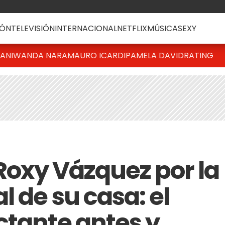
ÓN
TELEVISIÓN
INTERNACIONAL
NETFLIX
MÚSICA
SEXY
IANI
WANDA NARA
MAURO ICARDI
PAMELA DAVID
RATING
 Roxy Vázquez por la
l de su casa: el
ctante antes y