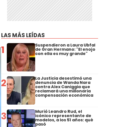
LAS MÁS LEÍDAS
Suspendieron a Laura Ubfal
1
de Gran Hermano: "El enojo
con ella es muy grande"
La Justicia desestimó una
2
denuncia de Wanda Nara
contra Alex Caniggia que
reclamará una millonaria
compensación económica
Murió Leandro Rud, el
3
icónico representante de
modelos, a los 51 años: qué
pasó