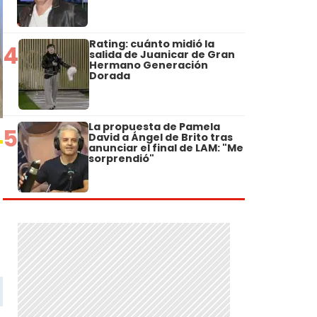
Rating: cuánto midió la
4
salida de Juanicar de Gran
Hermano Generación
Dorada
La propuesta de Pamela
5
David a Ángel de Brito tras
anunciar el final de LAM: "Me
sorprendió"