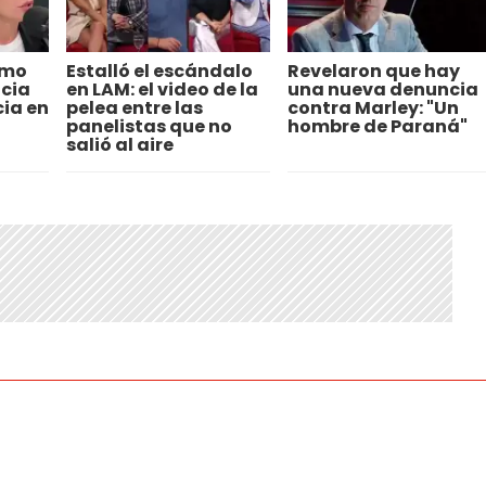
ómo
Estalló el escándalo
Revelaron que hay
ncia
en LAM: el video de la
una nueva denuncia
ia en
pelea entre las
contra Marley: "Un
panelistas que no
hombre de Paraná"
salió al aire