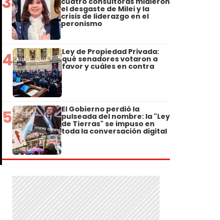
3
cuatro consultoras midieron
el desgaste de Milei y la
crisis de liderazgo en el
peronismo
Ley de Propiedad Privada:
4
qué senadores votaron a
favor y cuáles en contra
El Gobierno perdió la
5
pulseada del nombre: la "Ley
de Tierras" se impuso en
toda la conversación digital