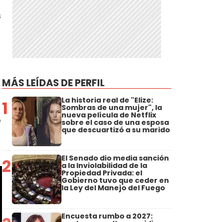
s
MÁS LEÍDAS DE PERFIL
La historia real de "Elize:
1
Sombras de una mujer", la
nueva película de Netflix
e
sobre el caso de una esposa
que descuartizó a su marido
El Senado dio media sanción
2
a la Inviolabilidad de la
Propiedad Privada: el
Gobierno tuvo que ceder en
la Ley del Manejo del Fuego
Encuesta rumbo a 2027: