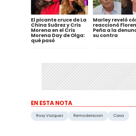
El picante cruce de La
Marley reveló c
China Suárez y Cris
reaccionó Flore
Morena en el Cris
Peña a la denunc
Morena Day de Olga:
su contra
qué pasó
EN ESTA NOTA
Roxy Vazquez
Remodelacion
Casa