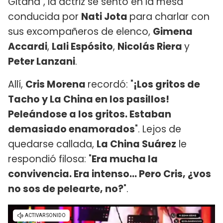
Gitana", la actriz se sentó en la mesa
conducida por
Nati Jota
para charlar con
sus excompañeros de elenco,
Gimena
Accardi
,
Lali Espósito
,
Nicolás Riera
y
Peter Lanzani
.
Allí,
Cris Morena
recordó: "
¡Los gritos de
Tacho y La China en los pasillos!
Peleándose a los gritos. Estaban
demasiado enamorados
". Lejos de
quedarse callada,
La China Suárez
le
respondió filosa: "
Era mucha la
convivencia. Era intenso... Pero Cris, ¿vos
no sos de pelearte, no?
".