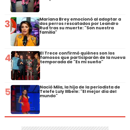
Mariana Brey emocionó al adoptar a
3
dos perros rescatados por Leandro
Rud tras su muerte: "Son nuestra
familia"
El Trece confirmó quiénes son los
4
famosos que participarán de la nueva
temporada de "Es mi sueño"
Nació Mila, la hija de la periodista de
5
Telefe Luly Illbele: "El mejor día del
mundo"