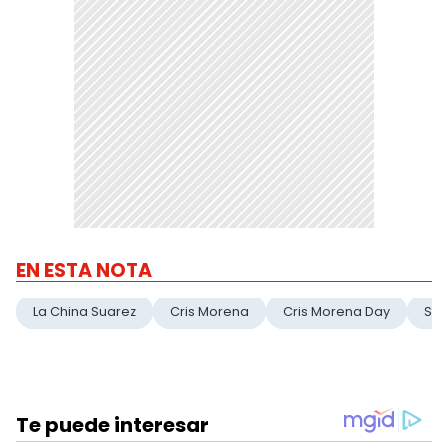
EN ESTA NOTA
La China Suarez
Cris Morena
Cris Morena Day
Str