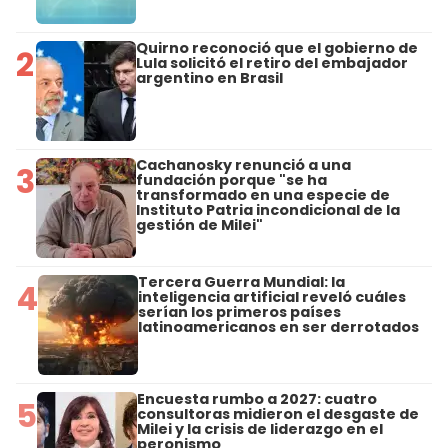
Quirno reconoció que el gobierno de
2
Lula solicitó el retiro del embajador
argentino en Brasil
Cachanosky renunció a una
3
fundación porque "se ha
transformado en una especie de
Instituto Patria incondicional de la
gestión de Milei"
Tercera Guerra Mundial: la
4
inteligencia artificial reveló cuáles
serían los primeros países
latinoamericanos en ser derrotados
Encuesta rumbo a 2027: cuatro
5
consultoras midieron el desgaste de
Milei y la crisis de liderazgo en el
peronismo