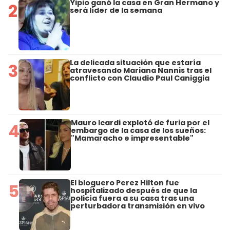
Yipio ganó la casa en Gran Hermano y
2
será líder de la semana
La delicada situación que estaría
3
atravesando Mariana Nannis tras el
conflicto con Claudio Paul Caniggia
Mauro Icardi explotó de furia por el
4
embargo de la casa de los sueños:
"Mamaracho e impresentable"
El bloguero Perez Hilton fue
5
hospitalizado después de que la
policía fuera a su casa tras una
perturbadora transmisión en vivo