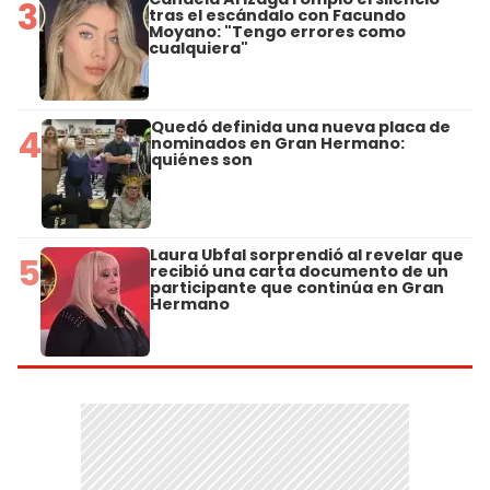
3
tras el escándalo con Facundo
Moyano: "Tengo errores como
cualquiera"
Quedó definida una nueva placa de
4
nominados en Gran Hermano:
quiénes son
Laura Ubfal sorprendió al revelar que
5
recibió una carta documento de un
participante que continúa en Gran
Hermano