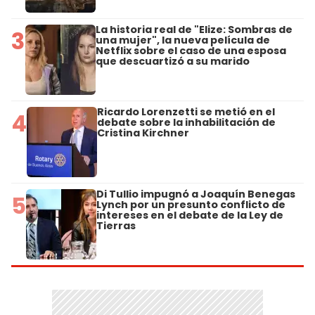
La historia real de "Elize: Sombras de
3
una mujer", la nueva película de
Netflix sobre el caso de una esposa
que descuartizó a su marido
Ricardo Lorenzetti se metió en el
4
debate sobre la inhabilitación de
Cristina Kirchner
Di Tullio impugnó a Joaquín Benegas
5
Lynch por un presunto conflicto de
intereses en el debate de la Ley de
Tierras