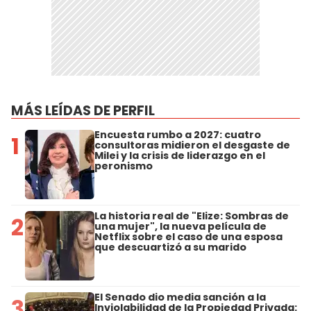
MÁS LEÍDAS DE PERFIL
Encuesta rumbo a 2027: cuatro
1
consultoras midieron el desgaste de
Milei y la crisis de liderazgo en el
peronismo
La historia real de "Elize: Sombras de
2
una mujer", la nueva película de
Netflix sobre el caso de una esposa
que descuartizó a su marido
El Senado dio media sanción a la
3
Inviolabilidad de la Propiedad Privada: