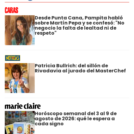
Desde Punta Cana, Pampita habló
sobre Martín Pepa y se confesó: "No
negocio la falta de lealtad ni de
respeto"
Patricia Bullrich: del sillón de
Rivadavia al jurado del MasterChef
Horóscopo semanal del 3 al 9 de
agosto de 2026: qué le espera a
cada signo