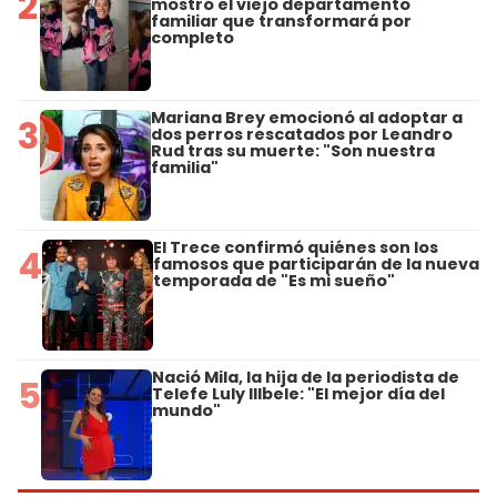
2
mostró el viejo departamento
familiar que transformará por
completo
Mariana Brey emocionó al adoptar a
3
dos perros rescatados por Leandro
Rud tras su muerte: "Son nuestra
familia"
El Trece confirmó quiénes son los
4
famosos que participarán de la nueva
temporada de "Es mi sueño"
Nació Mila, la hija de la periodista de
5
Telefe Luly Illbele: "El mejor día del
mundo"