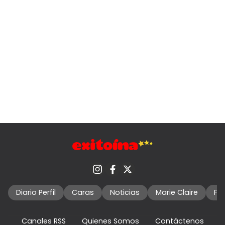
Diario Perfil
Caras
Noticias
Marie Claire
Fo
Canales RSS
Quienes Somos
Contáctenos