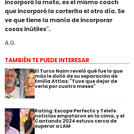
incorporó la moto, es el mismo coach
que incorporó la carterita el otro día. Se
ve que tiene la manía de incorporar
cosas inútiles".
A.G.
TAMBIÉN TE PUEDE INTERESAR
El Turco Naim reveló qué fue lo que
más le dolió de su separación de
Emilia Attias: "Tuve que dejar de
verla por cuatro meses"
Rating: Escape Perfecto y Telefe
noticias empataron en la cima, y el
Cantando 2024 estuvo cerca de
superar a LAM