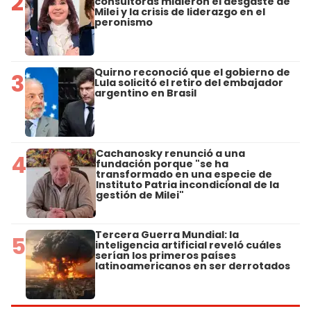
2
consultoras midieron el desgaste de
Milei y la crisis de liderazgo en el
peronismo
Quirno reconoció que el gobierno de
3
Lula solicitó el retiro del embajador
argentino en Brasil
Cachanosky renunció a una
4
fundación porque "se ha
transformado en una especie de
Instituto Patria incondicional de la
gestión de Milei"
Tercera Guerra Mundial: la
5
inteligencia artificial reveló cuáles
serían los primeros países
latinoamericanos en ser derrotados