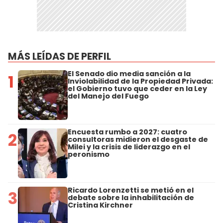
MÁS LEÍDAS DE PERFIL
El Senado dio media sanción a la
1
Inviolabilidad de la Propiedad Privada:
el Gobierno tuvo que ceder en la Ley
del Manejo del Fuego
Encuesta rumbo a 2027: cuatro
2
consultoras midieron el desgaste de
Milei y la crisis de liderazgo en el
peronismo
Ricardo Lorenzetti se metió en el
3
debate sobre la inhabilitación de
Cristina Kirchner