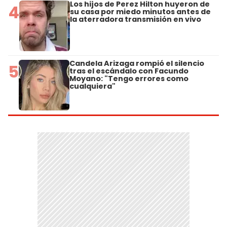
Los hijos de Perez Hilton huyeron de
4
su casa por miedo minutos antes de
la aterradora transmisión en vivo
Candela Arizaga rompió el silencio
5
tras el escándalo con Facundo
Moyano: "Tengo errores como
cualquiera"