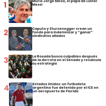
Murió Jorge Messi, el papá de Lionel
1
Messi
Caputo y Sturzenegger crean un
2
fondo para indemnizar y “ganar”
sindicatos aliados
La Rosada busca culpables después
3
de la derrota en el Senado y recalcula
su estrategia
Estados Unidos: un futbolista
4
argentino fue detenido por el ICE en
un aeropuerto de Florida