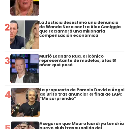
La Justicia desestimó una denuncia
2
de Wanda Nara contra Alex Caniggia
que reclamará una millonaria
compensación económica
Murió Leandro Rud, el icónico
3
representante de modelos, a los 51
años: qué pasó
La propuesta de Pamela David a Ángel
4
de Brito tras anunciar el final de LAM:
"Me sorprendió"
Aseguran que Mauro Icardi ya tendría
5
nuevo club tras su salida del