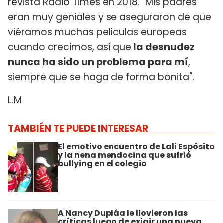
revista Radio Times en 2018. "Mis padres
eran muy geniales y se aseguraron de que
viéramos muchas películas europeas
cuando crecimos, así que
la desnudez
nunca ha sido un problema para mí
,
siempre que se haga de forma bonita".
L.M
TAMBIÉN TE PUEDE INTERESAR
El emotivo encuentro de Lali Espósito
y la nena mendocina que sufrió
bullying en el colegio
A Nancy Dupláa le llovieron las
críticas luego de exigir una nueva