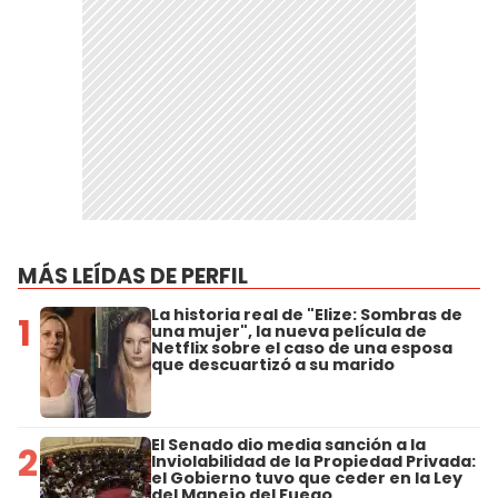
MÁS LEÍDAS DE PERFIL
La historia real de "Elize: Sombras de
1
una mujer", la nueva película de
Netflix sobre el caso de una esposa
que descuartizó a su marido
El Senado dio media sanción a la
2
Inviolabilidad de la Propiedad Privada:
el Gobierno tuvo que ceder en la Ley
del Manejo del Fuego