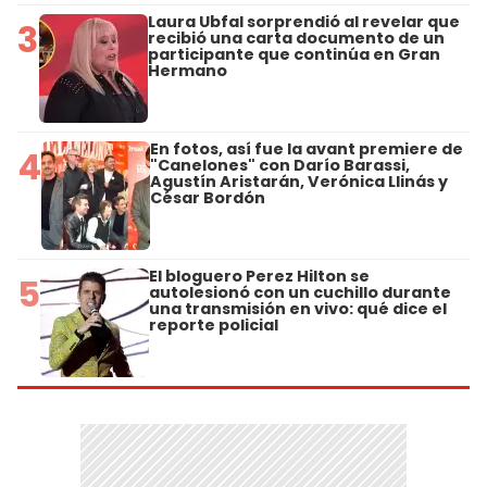
Laura Ubfal sorprendió al revelar que
3
recibió una carta documento de un
participante que continúa en Gran
Hermano
En fotos, así fue la avant premiere de
4
"Canelones" con Darío Barassi,
Agustín Aristarán, Verónica Llinás y
César Bordón
El bloguero Perez Hilton se
5
autolesionó con un cuchillo durante
una transmisión en vivo: qué dice el
reporte policial