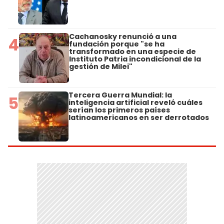
Cachanosky renunció a una
4
fundación porque "se ha
transformado en una especie de
Instituto Patria incondicional de la
gestión de Milei"
Tercera Guerra Mundial: la
5
inteligencia artificial reveló cuáles
serían los primeros países
latinoamericanos en ser derrotados