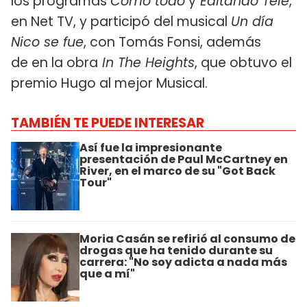
los programas
Como todo
y
Editando Tele
,
en Net TV, y participó del musical
Un día
Nico se fue
, con Tomás Fonsi, además
de en la obra
In The Heights
, que obtuvo el
premio Hugo al mejor Musical.
TAMBIÉN TE PUEDE INTERESAR
Así fue la impresionante
presentación de Paul McCartney en
River, en el marco de su "Got Back
Tour"
Moria Casán se refirió al consumo de
drogas que ha tenido durante su
carrera: "No soy adicta a nada más
que a mí"