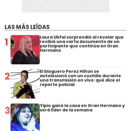
LAS MÁS LEÍDAS
Laura Ubfal sorprendió al revelar que
1
recibió una carta documento de un
participante que continúa en Gran
Hermano
El bloguero Perez Hilton se
2
autolesionó con un cuchillo durante
una transmisión en vivo: qué dice el
reporte policial
Yipio ganó la casa en Gran Hermano y
3
será líder de la semana