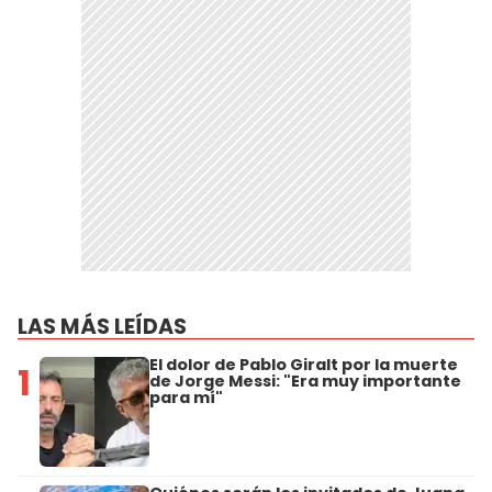
LAS MÁS LEÍDAS
El dolor de Pablo Giralt por la muerte
1
de Jorge Messi: "Era muy importante
para mí"