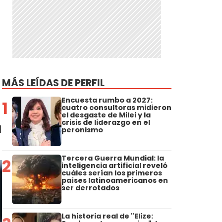
MÁS LEÍDAS DE PERFIL
Encuesta rumbo a 2027:
1
cuatro consultoras midieron
el desgaste de Milei y la
crisis de liderazgo en el
l
peronismo
Tercera Guerra Mundial: la
2
inteligencia artificial reveló
cuáles serían los primeros
países latinoamericanos en
ser derrotados
La historia real de "Elize: