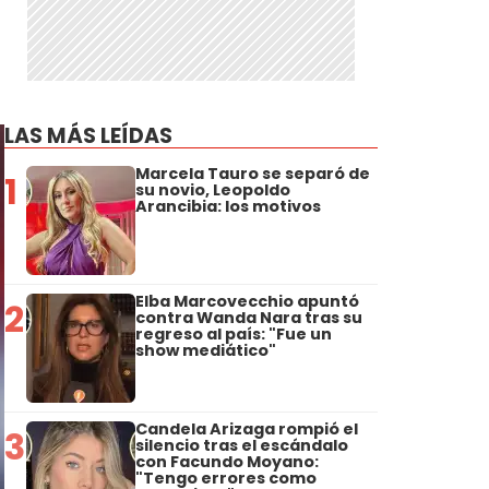
LAS MÁS LEÍDAS
Marcela Tauro se separó de
1
su novio, Leopoldo
Arancibia: los motivos
Elba Marcovecchio apuntó
2
contra Wanda Nara tras su
regreso al país: "Fue un
show mediático"
Candela Arizaga rompió el
3
silencio tras el escándalo
con Facundo Moyano:
"Tengo errores como