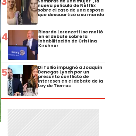
3
Sombras de una mujer", la
nueva película de Netflix
sobre el caso de una esposa
que descuartizó a su marido
Ricardo Lorenzetti se metió
4
en el debate sobre la
inhabilitación de Cristina
Kirchner
Di Tullio impugnó a Joaquín
5
Benegas Lynch por un
presunto conflicto de
intereses en el debate de la
Ley de Tierras