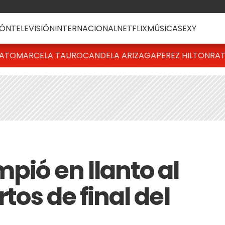
ÓN
TELEVISIÓN
INTERNACIONAL
NETFLIX
MÚSICA
SEXY
BATO
MARCELA TAURO
CANDELA ARIZAGA
PEREZ HILTON
RAT
mpió en llanto al
rtos de final del