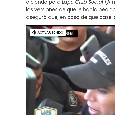
diciendo para
Lape Club Social
(Am
las versiones de que le había pedid
aseguró que, en caso de que pase, s