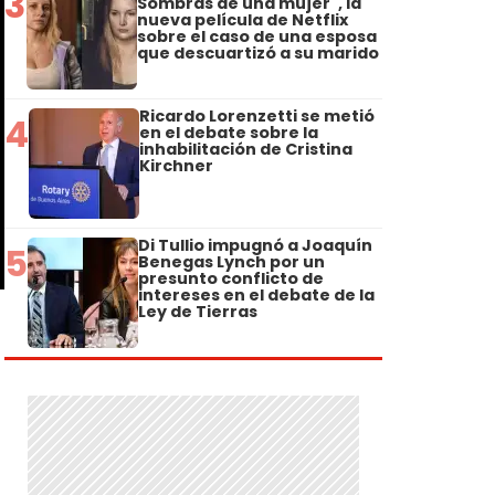
3
Sombras de una mujer", la
nueva película de Netflix
sobre el caso de una esposa
que descuartizó a su marido
Ricardo Lorenzetti se metió
4
en el debate sobre la
inhabilitación de Cristina
Kirchner
Di Tullio impugnó a Joaquín
5
Benegas Lynch por un
presunto conflicto de
intereses en el debate de la
Ley de Tierras