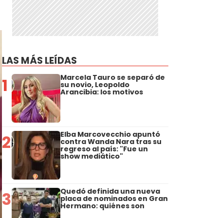
LAS MÁS LEÍDAS
Marcela Tauro se separó de
1
su novio, Leopoldo
Arancibia: los motivos
Elba Marcovecchio apuntó
2
contra Wanda Nara tras su
regreso al país: "Fue un
show mediático"
Quedó definida una nueva
3
placa de nominados en Gran
Hermano: quiénes son