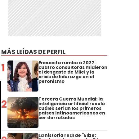
MÁS LEÍDAS DE PERFIL
Encuesta rumbo a 2027:
1
cuatro consultoras midieron
el desgaste de Milei y la
crisis de liderazgo en el
peronismo
Tercera Guerra Mundial: la
2
inteligencia artificial reveló
cuáles serían los primeros
países latinoamericanos en
ser derrotados
La historia real de "Elize: