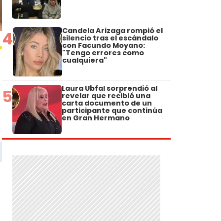
Candela Arizaga rompió el
4
silencio tras el escándalo
con Facundo Moyano:
"Tengo errores como
cualquiera"
Laura Ubfal sorprendió al
5
revelar que recibió una
carta documento de un
participante que continúa
en Gran Hermano