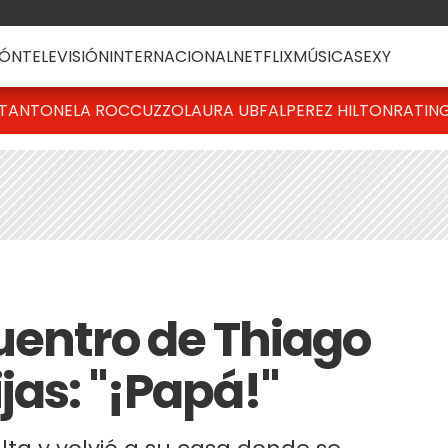
ÓN
TELEVISIÓN
INTERNACIONAL
NETFLIX
MÚSICA
SEXY
T
ANTONELA ROCCUZZO
LAURA UBFAL
PEREZ HILTON
RATIN
uentro de Thiago
jas: "¡Papá!"