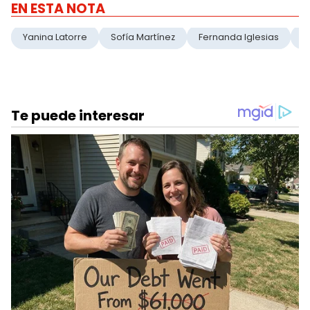
EN ESTA NOTA
Yanina Latorre
Sofía Martínez
Fernanda Iglesias
J