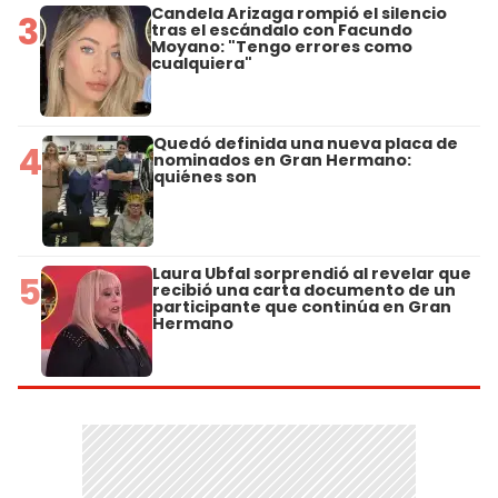
Candela Arizaga rompió el silencio
3
tras el escándalo con Facundo
Moyano: "Tengo errores como
cualquiera"
Quedó definida una nueva placa de
4
nominados en Gran Hermano:
quiénes son
Laura Ubfal sorprendió al revelar que
5
recibió una carta documento de un
participante que continúa en Gran
Hermano