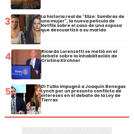
La historia real de "Elize: Sombras de
3
una mujer", la nueva película de
Netflix sobre el caso de una esposa
que descuartizó a su marido
Ricardo Lorenzetti se metió en el
4
debate sobre la inhabilitación de
Cristina Kirchner
Di Tullio impugnó a Joaquín Benegas
5
Lynch por un presunto conflicto de
intereses en el debate de la Ley de
Tierras