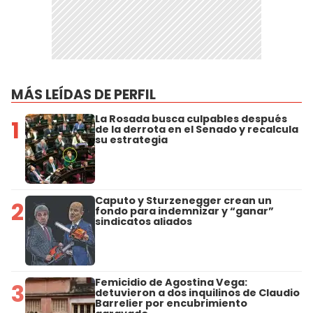
MÁS LEÍDAS DE PERFIL
La Rosada busca culpables después
1
de la derrota en el Senado y recalcula
su estrategia
Caputo y Sturzenegger crean un
2
fondo para indemnizar y “ganar”
sindicatos aliados
Femicidio de Agostina Vega:
3
detuvieron a dos inquilinos de Claudio
Barrelier por encubrimiento