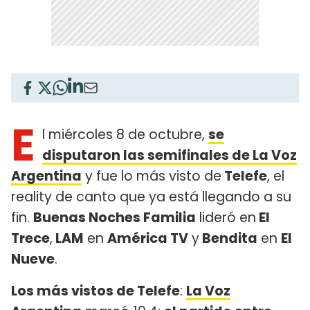
E
l miércoles 8 de octubre,
se
disputaron las semifinales de La Voz
Argentina
y fue lo más visto de
Telefe
, el
reality de canto que ya está llegando a su
fin.
Buenas Noches Familia
lideró en
El
Trece
,
LAM
en
América TV
y
Bendita
en
El
Nueve
.
Los más vistos de Telefe
:
La Voz