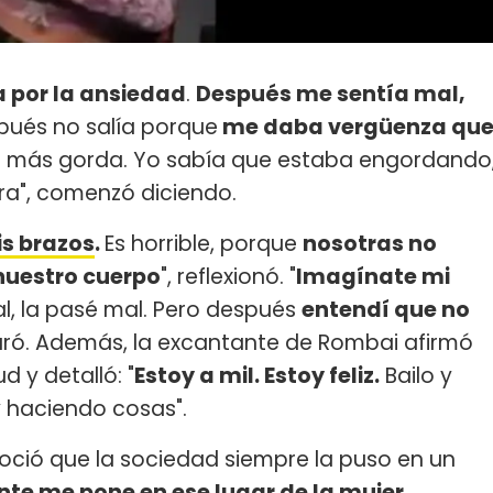
 por la ansiedad
.
Después me sentía mal,
pués no salía porque
me daba vergüenza qu
a más gorda. Yo sabía que estaba engordando
ra", comenzó diciendo.
s brazos
.
Es horrible, porque
nosotras no
nuestro cuerpo
", reflexionó. "
Imagínate mi
l, la pasé mal. Pero después
entendí que no
uró. Además, la excantante de Rombai afirmó
 y detalló: "
Estoy a mil. Estoy feliz.
Bailo y
y haciendo cosas".
oció que la sociedad siempre la puso en un
nte me pone en ese lugar de la mujer