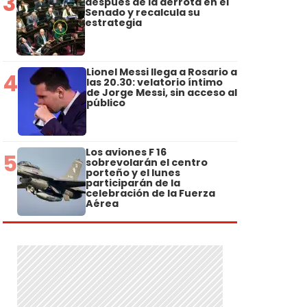
3
después de la derrota en el
Senado y recalcula su
estrategia
Lionel Messi llega a Rosario a
4
las 20.30: velatorio íntimo
de Jorge Messi, sin acceso al
público
Los aviones F 16
5
sobrevolarán el centro
porteño y el lunes
participarán de la
celebración de la Fuerza
Aérea