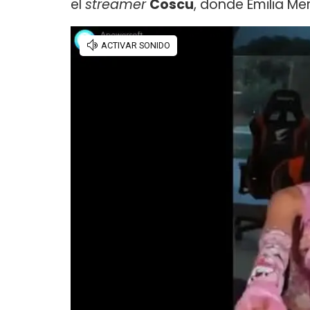
el
streamer
Coscu
, donde Emilia Me