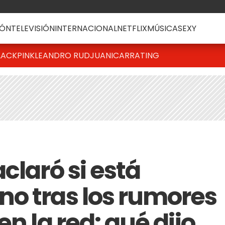
ÓN
TELEVISIÓN
INTERNACIONAL
NETFLIX
MÚSICA
SEXY
LACKPINK
LEANDRO RUD
JUANICAR
RATING
claró si está
o tras los rumores
n la red: qué dijo