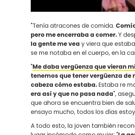
"Tenía atracones de comida.
Comía
pero me encerraba a comer.
Y des
la gente me vea
y viera que estab
se me notaba en el cuerpo, en la ca
"
Me daba vergüenza que vieran mi
tenemos que tener vergüenza de 
cabeza cómo estaba.
Estaba re ma
era así y que no pasa nada
", aseg
que ahora se encuentra bien de salud
ensayo mucho, todos los días esto
A todo esto, la joven también recon
lugar incómodo como mujer: "
La ge