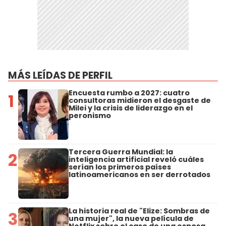
MÁS LEÍDAS DE PERFIL
Encuesta rumbo a 2027: cuatro
1
consultoras midieron el desgaste de
Milei y la crisis de liderazgo en el
peronismo
Tercera Guerra Mundial: la
2
inteligencia artificial reveló cuáles
serían los primeros países
latinoamericanos en ser derrotados
La historia real de "Elize: Sombras de
3
una mujer", la nueva película de
Netflix sobre el caso de una esposa