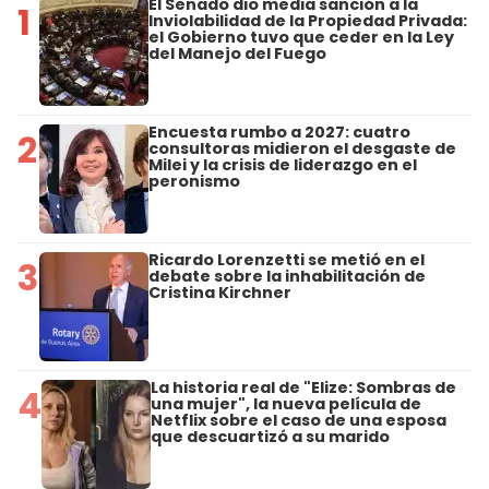
El Senado dio media sanción a la
1
Inviolabilidad de la Propiedad Privada:
el Gobierno tuvo que ceder en la Ley
del Manejo del Fuego
Encuesta rumbo a 2027: cuatro
2
consultoras midieron el desgaste de
Milei y la crisis de liderazgo en el
peronismo
Ricardo Lorenzetti se metió en el
3
debate sobre la inhabilitación de
Cristina Kirchner
La historia real de "Elize: Sombras de
4
una mujer", la nueva película de
Netflix sobre el caso de una esposa
que descuartizó a su marido