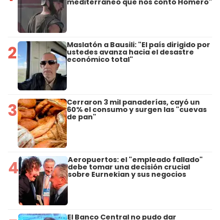
mediterráneo que nos contó Homero"
Maslatón a Bausili: "El país dirigido por
2
ustedes avanza hacia el desastre
económico total"
Cerraron 3 mil panaderías, cayó un
3
60% el consumo y surgen las "cuevas
de pan"
Aeropuertos: el "empleado fallado"
4
debe tomar una decisión crucial
sobre Eurnekian y sus negocios
El Banco Central no pudo dar