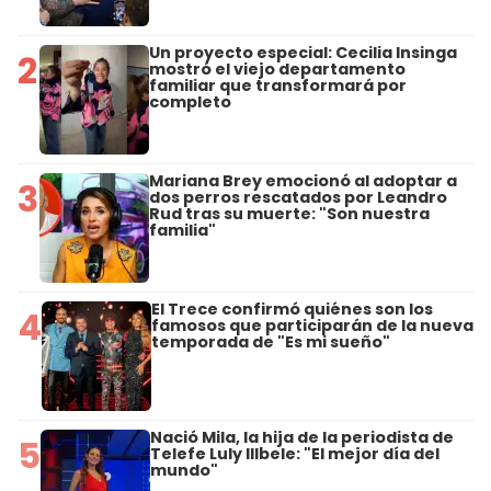
Un proyecto especial: Cecilia Insinga
2
mostró el viejo departamento
familiar que transformará por
completo
Mariana Brey emocionó al adoptar a
3
dos perros rescatados por Leandro
Rud tras su muerte: "Son nuestra
familia"
El Trece confirmó quiénes son los
4
famosos que participarán de la nueva
temporada de "Es mi sueño"
Nació Mila, la hija de la periodista de
5
Telefe Luly Illbele: "El mejor día del
mundo"