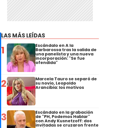
LAS MÁS LEÍDAS
Escándalo en A la
1
Barbarossa tras la salida de
una panelista y una nueva
incorporación: "Se fue
ofendida"
Marcela Tauro se separó de
2
su novio, Leopoldo
Arancibia: los motivos
Escándalo en la grabación
3
de "PH, Podemos Hablar"
con Andy Kusnetzoff: dos
invitadas se cruzaron frente