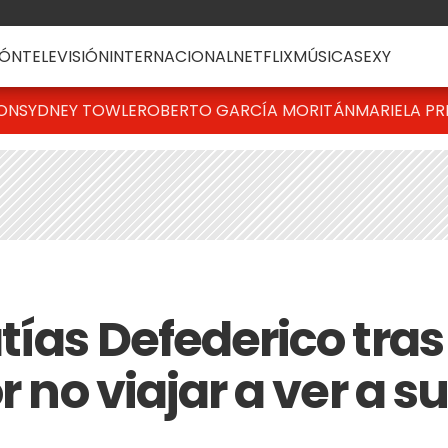
ÓN
TELEVISIÓN
INTERNACIONAL
NETFLIX
MÚSICA
SEXY
TON
SYDNEY TOWLE
ROBERTO GARCÍA MORITÁN
MARIELA PR
tías Defederico tras
r no viajar a ver a s