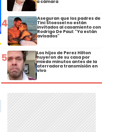
a cámara
Aseguran que los padres de
4
Tini Stoessel no están
invitados al casamiento con
Rodrigo De Paul: "Ya están
avisados"
Los hijos de Perez Hilton
5
huyeron de su casa por
miedo minutos antes de la
aterradora transmisión en
vivo