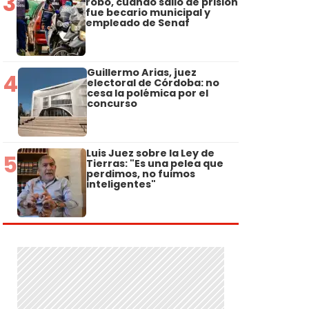
3
robo, cuando salió de prisión
fue becario municipal y
empleado de Senaf
Guillermo Arias, juez
4
electoral de Córdoba: no
cesa la polémica por el
concurso
Luis Juez sobre la Ley de
5
Tierras: "Es una pelea que
perdimos, no fuimos
inteligentes"