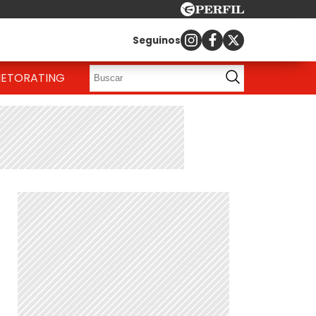
Seguinos
IETO
RATING
u