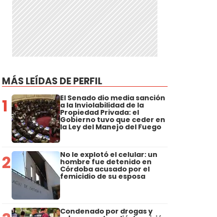
MÁS LEÍDAS DE PERFIL
El Senado dio media sanción
1
a la Inviolabilidad de la
Propiedad Privada: el
Gobierno tuvo que ceder en
la Ley del Manejo del Fuego
No le explotó el celular: un
2
hombre fue detenido en
Córdoba acusado por el
femicidio de su esposa
Condenado por drogas y