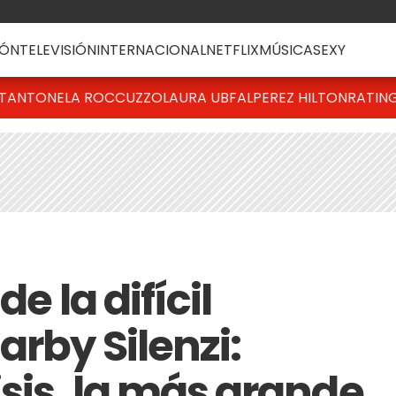
ÓN
TELEVISIÓN
INTERNACIONAL
NETFLIX
MÚSICA
SEXY
T
ANTONELA ROCCUZZO
LAURA UBFAL
PEREZ HILTON
RATIN
e la difícil
arby Silenzi:
sis, la más grande