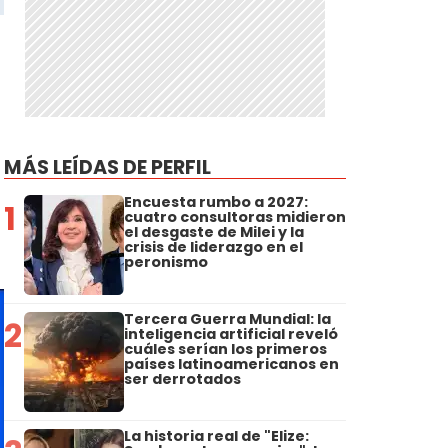
MÁS LEÍDAS DE PERFIL
Encuesta rumbo a 2027:
1
cuatro consultoras midieron
el desgaste de Milei y la
crisis de liderazgo en el
peronismo
Tercera Guerra Mundial: la
2
inteligencia artificial reveló
cuáles serían los primeros
países latinoamericanos en
ser derrotados
La historia real de "Elize: