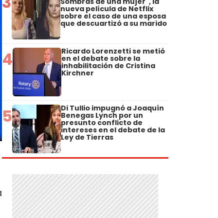
3
Sombras de una mujer", la
nueva película de Netflix
sobre el caso de una esposa
que descuartizó a su marido
Ricardo Lorenzetti se metió
4
en el debate sobre la
inhabilitación de Cristina
Kirchner
Di Tullio impugnó a Joaquín
5
Benegas Lynch por un
presunto conflicto de
intereses en el debate de la
Ley de Tierras
o
a