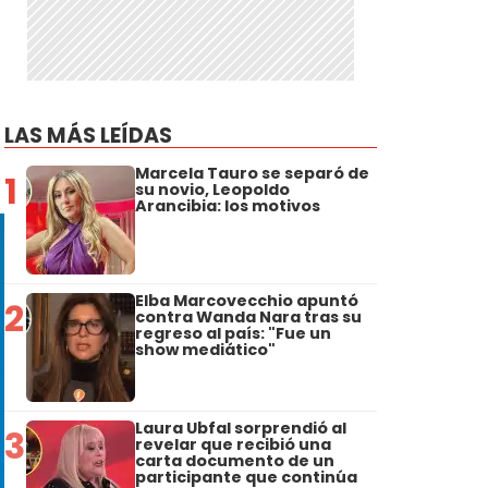
LAS MÁS LEÍDAS
Marcela Tauro se separó de
1
su novio, Leopoldo
Arancibia: los motivos
Elba Marcovecchio apuntó
2
contra Wanda Nara tras su
regreso al país: "Fue un
show mediático"
Laura Ubfal sorprendió al
3
revelar que recibió una
carta documento de un
participante que continúa