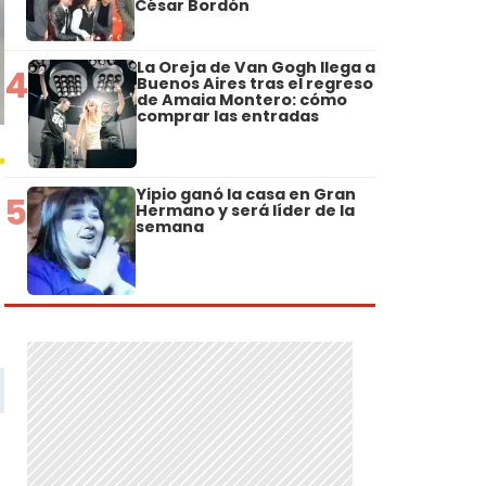
César Bordón
La Oreja de Van Gogh llega a
4
Buenos Aires tras el regreso
de Amaia Montero: cómo
comprar las entradas
Yipio ganó la casa en Gran
5
Hermano y será líder de la
semana