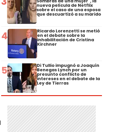
3
Sombras de una mujer", la
nueva película de Netflix
sobre el caso de una esposa
que descuartizó a su marido
Ricardo Lorenzetti se metió
4
en el debate sobre la
inhabilitación de Cristina
Kirchner
Di Tullio impugnó a Joaquín
5
Benegas Lynch por un
presunto conflicto de
intereses en el debate de la
Ley de Tierras
l