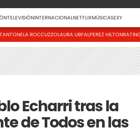
ÓN
TELEVISIÓN
INTERNACIONAL
NETFLIX
MÚSICA
SEXY
T
ANTONELA ROCCUZZO
LAURA UBFAL
PEREZ HILTON
RATIN
lo Echarri tras la
nte de Todos en las