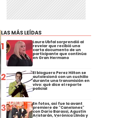
LAS MÁS LEÍDAS
Laura Ubfal sorprendió al
1
revelar que recibió una
carta documento de un
participante que continúa
en Gran Hermano
El bloguero Perez Hilton se
2
autolesionó con un cuchillo
durante una transmisión en
vivo: qué dice el reporte
policial
En fotos, así fue la avant
3
premiere de "Canelones"
con Darío Barassi, Agustín
Aristarán, Verónica Llinás y