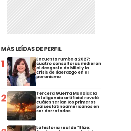
MÁS LEÍDAS DE PERFIL
Encuesta rumbo a 2027:
1
cuatro consultoras midieron
el desgaste de Milei y la
crisis de liderazgo en el
peronismo
Tercera Guerra Mundial: la
2
inteligencia artificial reveló
cuáles serían los primeros
países latinoamericanos en
ser derrotados
La historia real de "Elize: