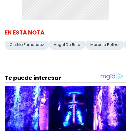
EN ESTA NOTA
Cinthia Fernandez
Angel De Brito
Marcelo Polino
M