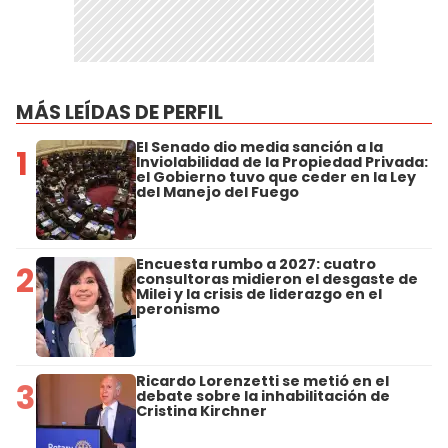
MÁS LEÍDAS DE PERFIL
El Senado dio media sanción a la
1
Inviolabilidad de la Propiedad Privada:
el Gobierno tuvo que ceder en la Ley
del Manejo del Fuego
Encuesta rumbo a 2027: cuatro
2
consultoras midieron el desgaste de
Milei y la crisis de liderazgo en el
peronismo
Ricardo Lorenzetti se metió en el
3
debate sobre la inhabilitación de
Cristina Kirchner