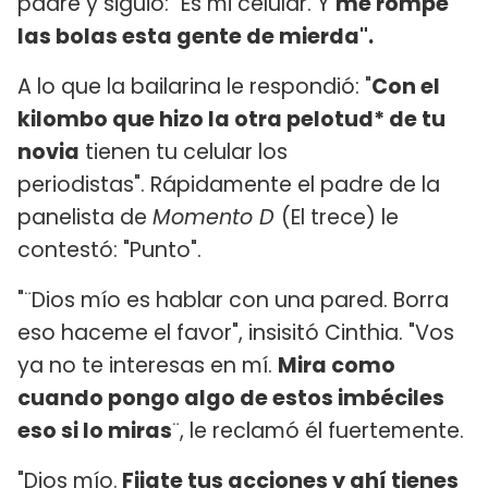
padre y siguió: "Es mi celular. Y
me rompe
las bolas esta gente de mierda".
A lo que la bailarina le respondió: "
Con el
kilombo que hizo la otra pelotud* de tu
novia
tienen tu celular los
periodistas". Rápidamente el padre de la
panelista de
Momento D
(El trece) le
contestó: "Punto".
"¨Dios mío es hablar con una pared. Borra
eso haceme el favor", insisitó Cinthia. "Vos
ya no te interesas en mí.
Mira como
cuando pongo algo de estos imbéciles
eso si lo miras
¨, le reclamó él fuertemente.
"Dios mío.
Fijate tus acciones y ahí tienes