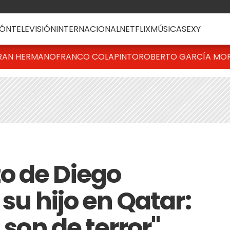
ÓN
TELEVISIÓN
INTERNACIONAL
NETFLIX
MÚSICA
SEXY
RAN HERMANO
FRANCO COLAPINTO
ROBERTO GARCÍA MO
o de Diego
 su hijo en Qatar:
 son de terror"