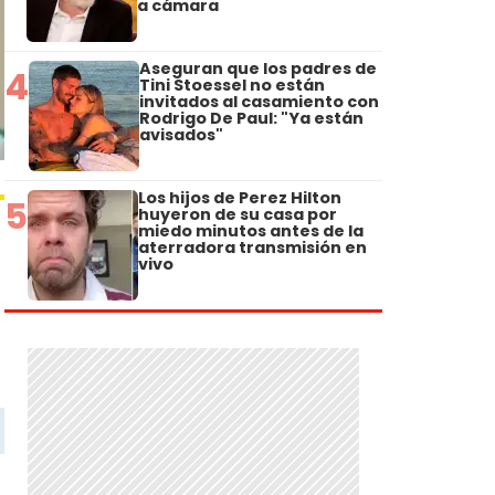
a cámara
Aseguran que los padres de
4
Tini Stoessel no están
invitados al casamiento con
Rodrigo De Paul: "Ya están
avisados"
Los hijos de Perez Hilton
5
huyeron de su casa por
miedo minutos antes de la
aterradora transmisión en
vivo