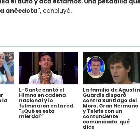
ila el auto y acá estamos. Una pesadilla qu
na anécdota"
, concluyó.
L-Gante cantó el
La familia de Agustín
ar
Himno en cadena
Guardis disparó
 la
nacional y lo
contra Santiago del
fulminaron en la red:
Moro, Gran Hermano
"¿Qué es esta
y Telefe con un
mierda?"
contundente
comunicado: qué
dice