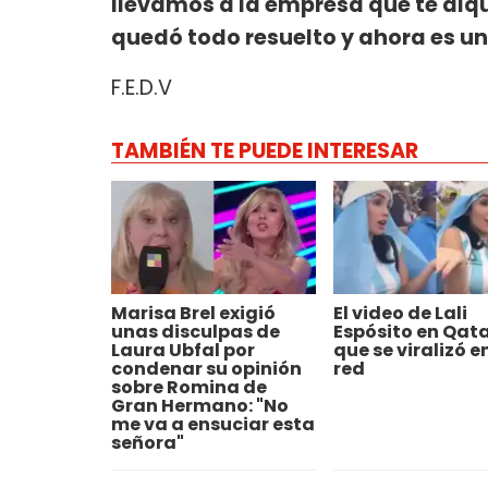
llevamos a la empresa que te alqu
quedó todo resuelto y ahora es u
F.E.D.V
TAMBIÉN TE PUEDE INTERESAR
Marisa Brel exigió
El video de Lali
unas disculpas de
Espósito en Qat
Laura Ubfal por
que se viralizó en
condenar su opinión
red
sobre Romina de
Gran Hermano: "No
me va a ensuciar esta
señora"