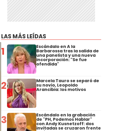
LAS MÁS LEÍDAS
Escándalo en A la
1
Barbarossa tras la salida de
una panelista y una nueva
incorporación: "Se fue
ofendida"
Marcela Tauro se separó de
2
su novio, Leopoldo
Arancibia: los motivos
Escándalo en la grabación
3
de "PH, Podemos Hablar"
con Andy Kusnetzoff: dos
invitadas se cruzaron frente