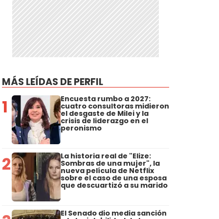
o
MÁS LEÍDAS DE PERFIL
Encuesta rumbo a 2027:
1
cuatro consultoras midieron
el desgaste de Milei y la
crisis de liderazgo en el
peronismo
La historia real de "Elize:
2
Sombras de una mujer", la
nueva película de Netflix
sobre el caso de una esposa
que descuartizó a su marido
El Senado dio media sanción