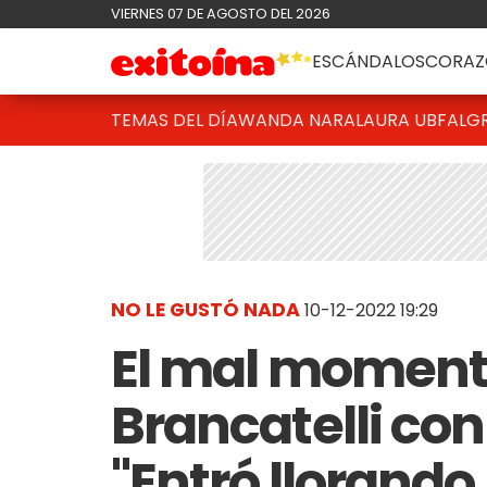
VIERNES 07 DE AGOSTO DEL 2026
ESCÁNDALOS
CORAZ
TEMAS DEL DÍA
WANDA NARA
LAURA UBFAL
G
NO LE GUSTÓ NADA
10-12-2022 19:29
El mal moment
Brancatelli con
"Entró llorando,