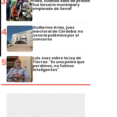
3
robo, cuando salió de prisión
fue becario municipal y
empleado de Senaf
Guillermo Arias, juez
4
electoral de Córdoba: no
cesa la polémica por el
concurso
Luis Juez sobre la Ley de
5
Tierras: "Es una pelea que
perdimos, no fuimos
inteligentes"