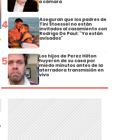
a cámara
Aseguran que los padres de
4
Tini Stoessel no están
invitados al casamiento con
Rodrigo De Paul: "Ya están
avisados"
Los hijos de Perez Hilton
5
huyeron de su casa por
miedo minutos antes de la
aterradora transmisión en
vivo
y