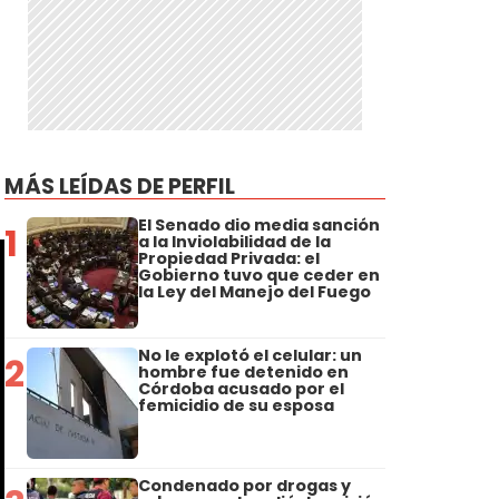
MÁS LEÍDAS DE PERFIL
El Senado dio media sanción
1
a la Inviolabilidad de la
Propiedad Privada: el
Gobierno tuvo que ceder en
la Ley del Manejo del Fuego
No le explotó el celular: un
2
hombre fue detenido en
Córdoba acusado por el
femicidio de su esposa
Condenado por drogas y