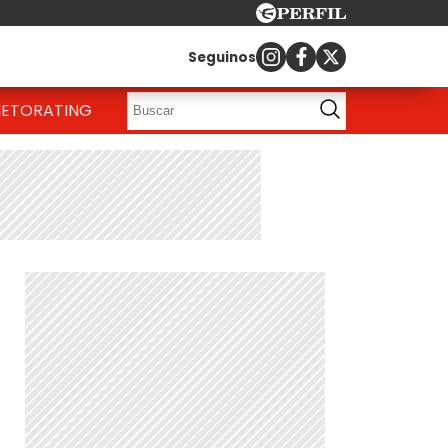
Seguinos
IETO
RATING