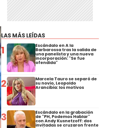
LAS MÁS LEÍDAS
Escándalo en A la
1
Barbarossa tras la salida de
una panelista y una nueva
incorporación: "Se fue
ofendida"
Marcela Tauro se separó de
2
su novio, Leopoldo
Arancibia: los motivos
Escándalo en la grabación
3
de "PH, Podemos Hablar"
con Andy Kusnetzoff: dos
invitadas se cruzaron frente