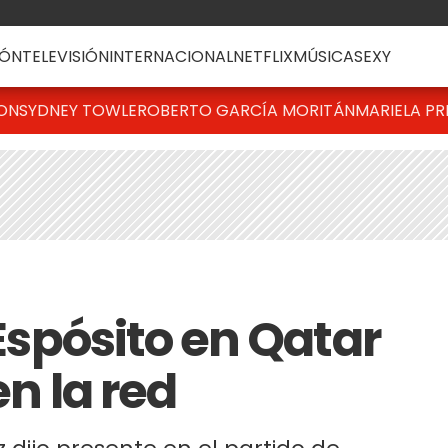
ÓN
TELEVISIÓN
INTERNACIONAL
NETFLIX
MÚSICA
SEXY
TON
SYDNEY TOWLE
ROBERTO GARCÍA MORITÁN
MARIELA PR
 Espósito en Qatar
en la red