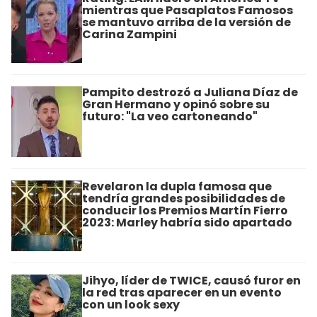
mientras que Pasaplatos Famosos
se mantuvo arriba de la versión de
Carina Zampini
Pampito destrozó a Juliana Díaz de
Gran Hermano y opinó sobre su
futuro: "La veo cartoneando"
Revelaron la dupla famosa que
tendría grandes posibilidades de
conducir los Premios Martín Fierro
2023: Marley habría sido apartado
Jihyo, líder de TWICE, causó furor en
la red tras aparecer en un evento
con un look sexy