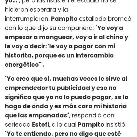
yo...
", pero las risas en el estudio no se
hicieron esperara y la
interrumpieron.
Pampito
estallado bromeó
con lo que dijo su compañera: "
Yo voy a
empezar a manguear, voy a ir al chino y
le voy a decir: 'le voy a pagar con mi
historita, porque es un intercambio
energético'".
"
Yo creo que sí, muchas veces le sirve al
emprendedor tu publicidad y eso no
significa que yo no lo puedo pagar, se lo
hago de onda y es más cara mi historia
que las empanadas
", respondió con
seriedad
Estefi
, a lo cual
Pampito
insistió:
"
Yo te entiendo, pero no digo que esté