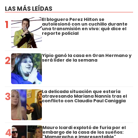
LAS MÁS LEÍDAS
El bloguero Perez Hilton se
1
autolesionó con un cuchillo durante
una transmisión en vivo: qué dice el
reporte policial
Yipio ganó la casa en Gran Hermano y
2
será líder de la semana
La delicada situación que estaría
3
atravesando Mariana Nannis tras el
conflicto con Claudio Paul Caniggia
Mauro Icardi explotó de furia por el
4
embargo de la casa de los sueños:
"Mamaracho e impresentable"