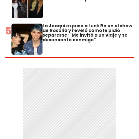
La Joaqui expuso a Luck Ra en el show
5
de Rosalía y reveló cómo le pidió
separarse: "Me invitó a un viaje y se
desencantó conmigo"