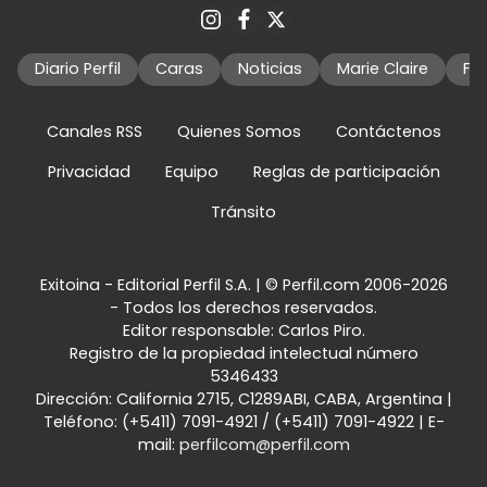
Diario Perfil
Caras
Noticias
Marie Claire
Fo
Canales RSS
Quienes Somos
Contáctenos
Privacidad
Equipo
Reglas de participación
Tránsito
Exitoina - Editorial Perfil S.A.
| © Perfil.com 2006-2026
- Todos los derechos reservados.
Editor responsable: Carlos Piro.
Registro de la propiedad intelectual número
5346433
Dirección:
California 2715
,
C1289ABI
,
CABA, Argentina
|
Teléfono:
(+5411) 7091-4921
/
(+5411) 7091-4922
| E-
mail:
perfilcom@perfil.com