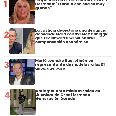
Suspendieron a Laura Ubfal de Gran
1
Hermano: "El enojo con ella es muy
grande"
La Justicia desestimó una denuncia
2
de Wanda Nara contra Alex Caniggia
que reclamará una millonaria
compensación económica
Murió Leandro Rud, el icónico
3
representante de modelos, a los 51
años: qué pasó
Rating: cuánto midió la salida de
4
Juanicar de Gran Hermano
Generación Dorada