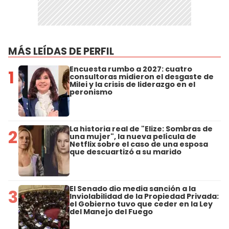
MÁS LEÍDAS DE PERFIL
Encuesta rumbo a 2027: cuatro
1
consultoras midieron el desgaste de
Milei y la crisis de liderazgo en el
peronismo
La historia real de "Elize: Sombras de
2
una mujer", la nueva película de
Netflix sobre el caso de una esposa
que descuartizó a su marido
El Senado dio media sanción a la
3
Inviolabilidad de la Propiedad Privada:
el Gobierno tuvo que ceder en la Ley
del Manejo del Fuego