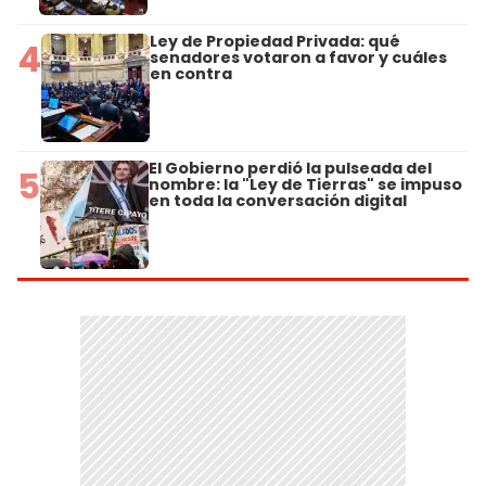
Ley de Propiedad Privada: qué
4
senadores votaron a favor y cuáles
en contra
El Gobierno perdió la pulseada del
5
nombre: la "Ley de Tierras" se impuso
en toda la conversación digital