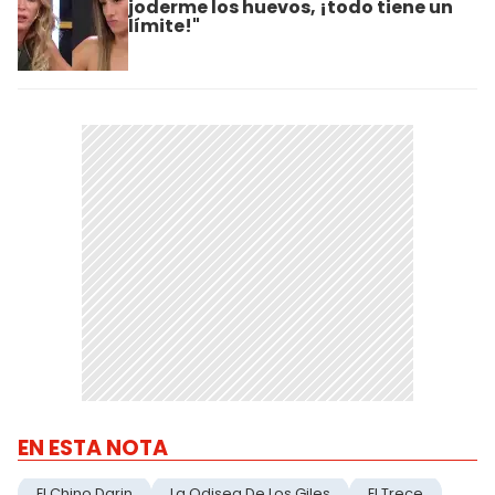
joderme los huevos, ¡todo tiene un
límite!"
EN ESTA NOTA
El Chino Darin
La Odisea De Los Giles
El Trece