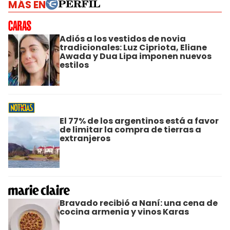
MÁS EN
Adiós a los vestidos de novia
tradicionales: Luz Cipriota, Eliane
Awada y Dua Lipa imponen nuevos
estilos
El 77% de los argentinos está a favor
de limitar la compra de tierras a
extranjeros
Bravado recibió a Naní: una cena de
cocina armenia y vinos Karas