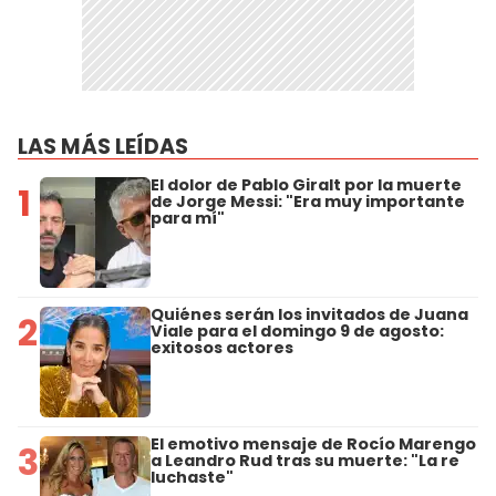
LAS MÁS LEÍDAS
El dolor de Pablo Giralt por la muerte
1
de Jorge Messi: "Era muy importante
para mí"
Quiénes serán los invitados de Juana
2
Viale para el domingo 9 de agosto:
exitosos actores
El emotivo mensaje de Rocío Marengo
3
a Leandro Rud tras su muerte: "La re
luchaste"