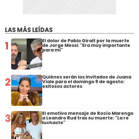
LAS MÁS LEÍDAS
El dolor de Pablo Giralt por la muerte
1
de Jorge Messi: "Era muy importante
para mí"
Quiénes serán los invitados de Juana
2
Viale para el domingo 9 de agosto:
exitosos actores
El emotivo mensaje de Rocío Marengo
3
a Leandro Rud tras su muerte: "La re
luchaste"