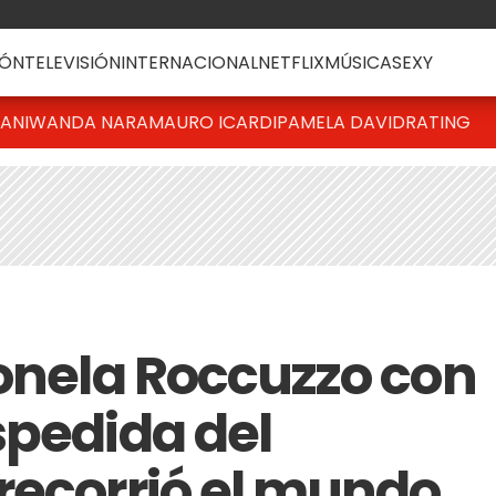
ÓN
TELEVISIÓN
INTERNACIONAL
NETFLIX
MÚSICA
SEXY
IANI
WANDA NARA
MAURO ICARDI
PAMELA DAVID
RATING
tonela Roccuzzo con
spedida del
recorrió el mundo