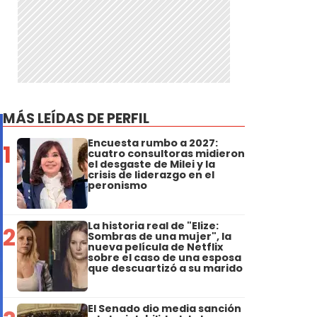
MÁS LEÍDAS DE PERFIL
Encuesta rumbo a 2027:
1
cuatro consultoras midieron
el desgaste de Milei y la
crisis de liderazgo en el
peronismo
La historia real de "Elize:
2
Sombras de una mujer", la
nueva película de Netflix
sobre el caso de una esposa
que descuartizó a su marido
El Senado dio media sanción