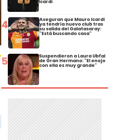
Icardi
Aseguran que Mauro Icardi
4
ya tendría nuevo club tras
su salida del Galatasaray:
"Está buscando casa"
Suspendieron a Laura Ubfal
5
de Gran Hermano: "El enojo
con ella es muy grande"