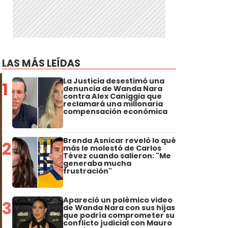
LAS MÁS LEÍDAS
La Justicia desestimó una
1
denuncia de Wanda Nara
contra Alex Caniggia que
reclamará una millonaria
compensación económica
Brenda Asnicar reveló lo qué
2
más le molestó de Carlos
Tévez cuando salieron: "Me
generaba mucha
frustración"
Apareció un polémico video
3
de Wanda Nara con sus hijas
que podría comprometer su
conflicto judicial con Mauro