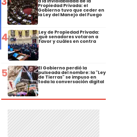
3
a la Inviolabilidad de la
Propiedad Privada: el
Gobierno tuvo que ceder en
la Ley del Manejo del Fuego
Ley de Propiedad Privada:
4
qué senadores votaron a
favor y cuáles en contra
El Gobierno perdió la
5
pulseada del nombre: la "Ley
de Tierras" se impuso en
toda la conversación digital