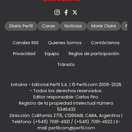
Diario Perfil
Caras
Noticias
Marie Claire
Fo
Canales RSS
Quienes Somos
Contáctenos
Privacidad
Equipo
Reglas de participación
Tránsito
Exitoina - Editorial Perfil S.A.
| © Perfil.com 2006-2026
- Todos los derechos reservados.
Editor responsable: Carlos Piro.
Registro de la propiedad intelectual número
5346433
Dirección:
California 2715
,
C1289ABI
,
CABA, Argentina
|
Teléfono:
(+5411) 7091-4921
/
(+5411) 7091-4922
| E-
mail:
perfilcom@perfil.com