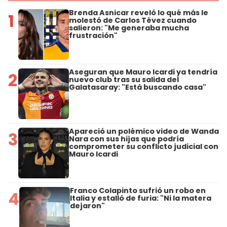
Brenda Asnicar reveló lo qué más le
1
molestó de Carlos Tévez cuando
salieron: "Me generaba mucha
frustración"
Aseguran que Mauro Icardi ya tendría
2
nuevo club tras su salida del
Galatasaray: "Está buscando casa"
Apareció un polémico video de Wanda
3
Nara con sus hijas que podría
comprometer su conflicto judicial con
Mauro Icardi
Franco Colapinto sufrió un robo en
4
Italia y estalló de furia: "Ni la matera
dejaron"