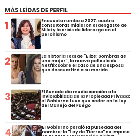
MÁS LEÍDAS DE PERFIL
Encuesta rumbo a 2027: cuatro
1
consultoras midieron el desgaste de
Milei y la crisis de liderazgo en el
peronismo
La historia real de "Elize: Sombras de
2
una mujer", la nueva película de
Netflix sobre el caso de una esposa
que descuartizó a su marido
El Senado dio media sanción a la
3
Inviolabilidad de la Propiedad Privada:
el Gobierno tuvo que ceder en la Ley
del Manejo del Fuego
El Gobierno perdió la pulseada del
4
nombre: la "Ley de Tierras" se impuso