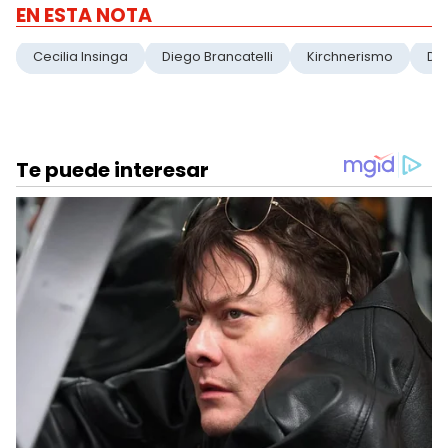
EN ESTA NOTA
Cecilia Insinga
Diego Brancatelli
Kirchnerismo
De