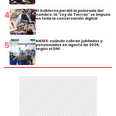
El Gobierno perdió la pulseada del
4
nombre: la "Ley de Tierras" se impuso
en toda la conversación digital
ANSES: cuándo cobran jubilados y
5
pensionados en agosto de 2026,
según el DNI