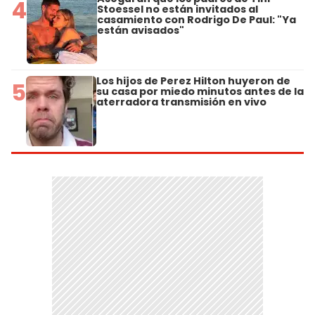
4
Stoessel no están invitados al
casamiento con Rodrigo De Paul: "Ya
están avisados"
Los hijos de Perez Hilton huyeron de
5
su casa por miedo minutos antes de la
aterradora transmisión en vivo