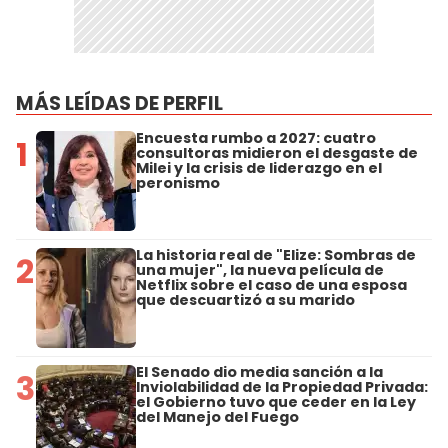
MÁS LEÍDAS DE PERFIL
Encuesta rumbo a 2027: cuatro
1
consultoras midieron el desgaste de
Milei y la crisis de liderazgo en el
peronismo
La historia real de "Elize: Sombras de
2
una mujer", la nueva película de
Netflix sobre el caso de una esposa
que descuartizó a su marido
El Senado dio media sanción a la
3
Inviolabilidad de la Propiedad Privada:
el Gobierno tuvo que ceder en la Ley
del Manejo del Fuego