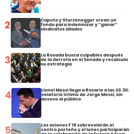
Caputo y Sturzenegger crean un
2
fondo para indemnizar y “ganar”
sindicatos aliados
La Rosada busca culpables después
3
de la derrota en el Senado y recalcula
su estrategia
Lionel Messi llega a Rosario a las 20.30:
4
velatorio íntimo de Jorge Messi, sin
acceso al público
Los aviones F 16 sobrevolarán el
5
centro porteño y el lunes participarán