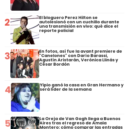
El bloguero Perez Hilton se
2
autolesionó con un cuchillo durante
una transmisión en vivo: qué dice el
reporte policial
En fotos, así fue la avant premiere de
3
"Canelones" con Darío Barassi,
Agustín Aristarán, Verónica Llinás y
César Bordón
Yipio ganó la casa en Gran Hermano y
4
será líder de la semana
La Oreja de Van Gogh llega a Buenos
5
Aires tras el regreso de Amaia
Montero: cómo comprar las entradas