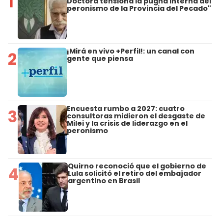
1
Doctora tensiona la pugna interna del
peronismo de la Provincia del Pecado"
¡Mirá en vivo +Perfil!: un canal con
2
gente que piensa
Encuesta rumbo a 2027: cuatro
3
consultoras midieron el desgaste de
Milei y la crisis de liderazgo en el
peronismo
Quirno reconoció que el gobierno de
4
Lula solicitó el retiro del embajador
argentino en Brasil