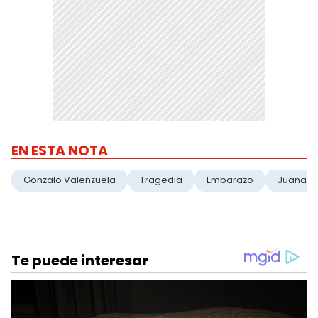
EN ESTA NOTA
Gonzalo Valenzuela
Tragedia
Embarazo
Juana Vi