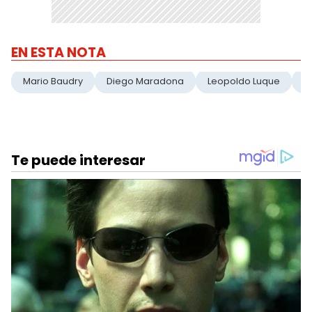
EN ESTA NOTA
Mario Baudry
Diego Maradona
Leopoldo Luque
A