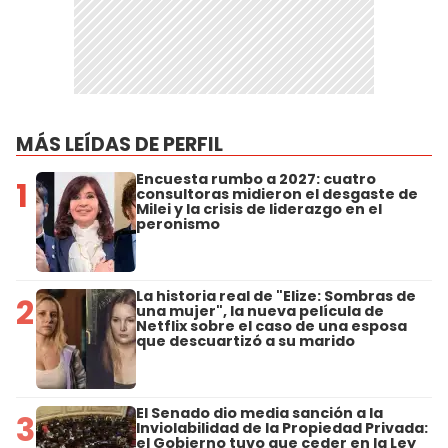
MÁS LEÍDAS DE PERFIL
Encuesta rumbo a 2027: cuatro
1
consultoras midieron el desgaste de
Milei y la crisis de liderazgo en el
peronismo
La historia real de "Elize: Sombras de
2
una mujer", la nueva película de
Netflix sobre el caso de una esposa
que descuartizó a su marido
El Senado dio media sanción a la
3
Inviolabilidad de la Propiedad Privada:
el Gobierno tuvo que ceder en la Ley