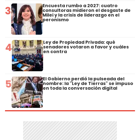
Encuesta rumbo a 2027: cuatro
3
consultoras midieron el desgaste de
Milei y la crisis de liderazgo en el
peronismo
Ley de Propiedad Privada: qué
4
senadores votaron a favor y cuáles
en contra
El Gobierno perdió la pulseada del
5
nombre: la "Ley de Tierras" se impuso
en toda la conversación digital