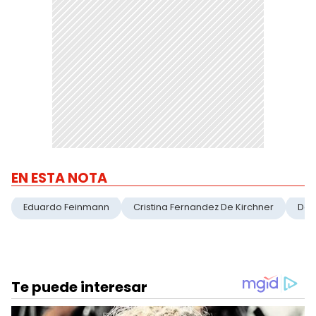
EN ESTA NOTA
Eduardo Feinmann
Cristina Fernandez De Kirchner
Des