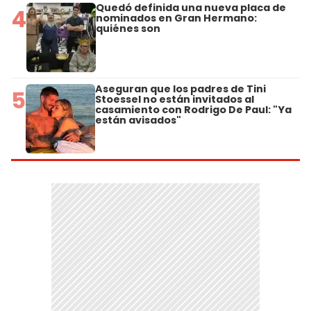
Quedó definida una nueva placa de
4
nominados en Gran Hermano:
quiénes son
Aseguran que los padres de Tini
5
Stoessel no están invitados al
casamiento con Rodrigo De Paul: "Ya
están avisados"