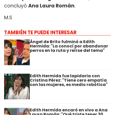
concluyó
Ana Laura Román
.
M.S
TAMBIÉN TE PUEDE INTERESAR
Ángel de Brito fulminó a Edith
Hermida: "La conocí por abandonar
perros en la ruta y reírse del tema"
Edith Hermida fue lapidaria con
Cristina Pérez: "Tiene cero empatía
con las mujeres, es medio robótica"
Edith Hermida encaró en vivo a Ana
Laura Román: "Qué triste tener 30