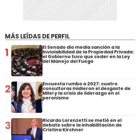
MÁS LEÍDAS DE PERFIL
El Senado dio media sanción a la
1
Inviolabilidad de la Propiedad Privada:
el Gobierno tuvo que ceder en la Ley
del Manejo del Fuego
Encuesta rumbo a 2027: cuatro
2
consultoras midieron el desgaste de
Milei y la crisis de liderazgo en el
peronismo
Ricardo Lorenzetti se metió en el
3
debate sobre la inhabilitación de
Cristina Kirchner