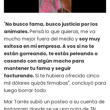
"
No busco fama, busco justicia por los
animales.
Pensá lo que quieras, me va
mucho mejor fuera del medio y
soy muy
exitosa en mi empresa. A vos si no te
están gorreando, te estás peleando o
casando con algún macho para
mantener tu fama y seguir
facturando.
Si te hubiera ofrecido cinco
mil dólares quizás firmabas", concluyó para
luego borrar todo.
Mar Tarrés subió un posteo a su cuenta de
Instagram donde se ve una nota de
TN