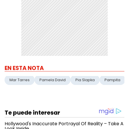
EN ESTA NOTA
Mar Tarres
Pamela David
Pia Slapka
Pampita