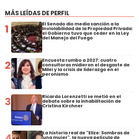
MÁS LEÍDAS DE PERFIL
El Senado dio media sanción a la
1
Inviolabilidad de la Propiedad Privada:
el Gobierno tuvo que ceder en la Ley
del Manejo del Fuego
Encuesta rumbo a 2027: cuatro
2
consultoras midieron el desgaste de
Milei y la crisis de liderazgo en el
peronismo
Ricardo Lorenzetti se metió en el
3
debate sobre la inhabilitación de
Cristina Kirchner
La historia real de "Elize: Sombras de
4
una mujer", la nueva película de