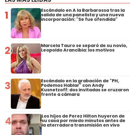
Escándalo en A la Barbarossa tras la
1
salida de una panelista y una nueva
incorporación: "Se fue ofendida"
Marcela Tauro se separó de su novio,
2
Leopoldo Arancibia: los motivos
Escándalo en la grabación de "PH,
3
Podemos Hablar" con Andy
Kusnetzoff: dos invitadas se cruzaron
frente a cámara
Los hijos de Perez Hilton huyeron de
4
su casa por miedo minutos antes de
la aterradora transmisión en vivo