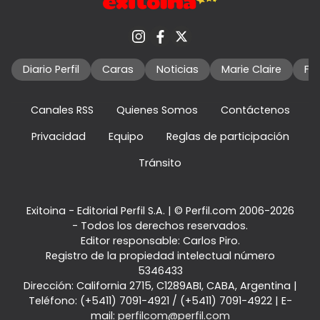
Diario Perfil
Caras
Noticias
Marie Claire
Fo
Canales RSS
Quienes Somos
Contáctenos
Privacidad
Equipo
Reglas de participación
Tránsito
Exitoina - Editorial Perfil S.A.
| © Perfil.com 2006-2026
- Todos los derechos reservados.
Editor responsable: Carlos Piro.
Registro de la propiedad intelectual número
5346433
Dirección:
California 2715
,
C1289ABI
,
CABA, Argentina
|
Teléfono:
(+5411) 7091-4921
/
(+5411) 7091-4922
| E-
mail:
perfilcom@perfil.com