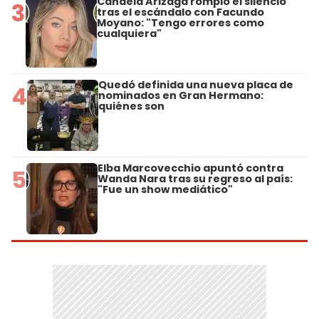
Candela Arizaga rompió el silencio
3
tras el escándalo con Facundo
Moyano: "Tengo errores como
cualquiera"
Quedó definida una nueva placa de
4
nominados en Gran Hermano:
quiénes son
Elba Marcovecchio apuntó contra
5
Wanda Nara tras su regreso al país:
"Fue un show mediático"