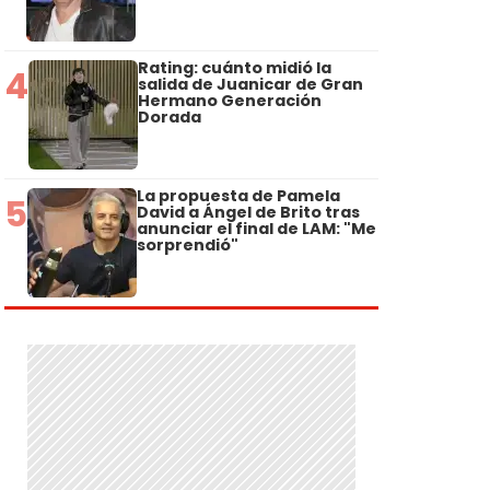
Rating: cuánto midió la
4
salida de Juanicar de Gran
Hermano Generación
Dorada
La propuesta de Pamela
5
David a Ángel de Brito tras
anunciar el final de LAM: "Me
sorprendió"