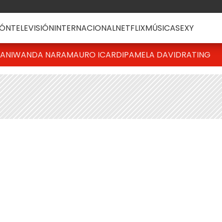
ÓN
TELEVISIÓN
INTERNACIONAL
NETFLIX
MÚSICA
SEXY
IANI
WANDA NARA
MAURO ICARDI
PAMELA DAVID
RATING