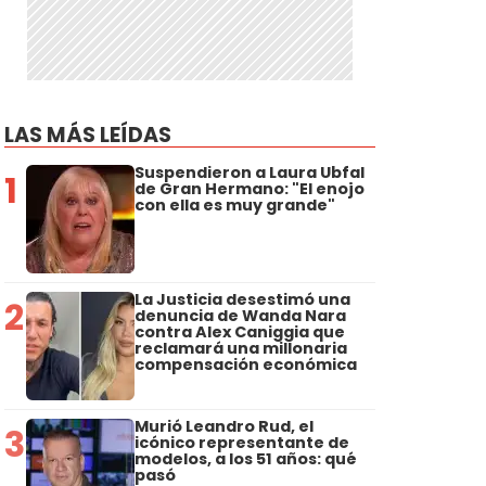
LAS MÁS LEÍDAS
Suspendieron a Laura Ubfal
1
de Gran Hermano: "El enojo
con ella es muy grande"
La Justicia desestimó una
2
denuncia de Wanda Nara
contra Alex Caniggia que
reclamará una millonaria
compensación económica
Murió Leandro Rud, el
3
icónico representante de
modelos, a los 51 años: qué
pasó