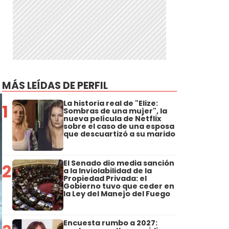
MÁS LEÍDAS DE PERFIL
La historia real de "Elize:
1
Sombras de una mujer", la
nueva película de Netflix
sobre el caso de una esposa
que descuartizó a su marido
El Senado dio media sanción
2
a la Inviolabilidad de la
Propiedad Privada: el
Gobierno tuvo que ceder en
la Ley del Manejo del Fuego
Encuesta rumbo a 2027: