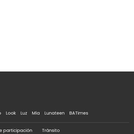
o
Look
Luz
Mía
Lunateen
BATimes
e participación
Tránsito