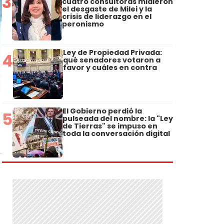
3
cuatro consultoras midieron
el desgaste de Milei y la
crisis de liderazgo en el
peronismo
Ley de Propiedad Privada:
4
qué senadores votaron a
favor y cuáles en contra
El Gobierno perdió la
5
pulseada del nombre: la "Ley
de Tierras" se impuso en
toda la conversación digital